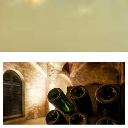
Un’altra tappa obbligatoria negli
itinerari delle Langhe: Grinzane
Cavour
Cosa vedere ad Alba