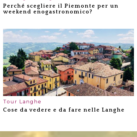
Perché scegliere il Piemonte per un
weekend enogastronomico?
Un weekend enogastronomico
nelle Langhe
Cosa vedere nelle Langhe in due
giorni
Allarghiamo gli orizzonti verso un
weekend enogastronomico in
Piemonte
Tour Langhe
Cose da vedere e da fare nelle Langhe
Cosa visitare nelle Langhe
piemontesi: la cittadina di Barolo