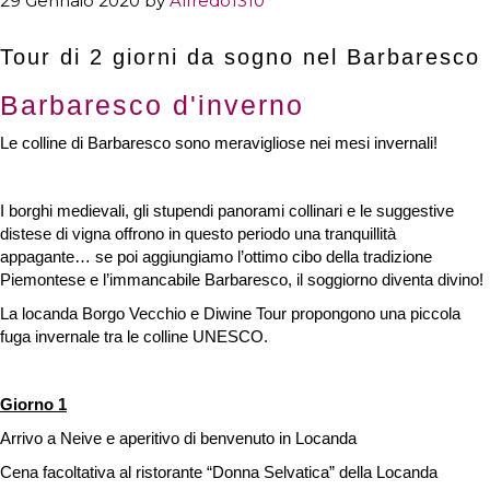
29 Gennaio 2020
by
Alfredo1310
Attività di giorno oppure andare a
Tour di 2 giorni da sogno nel Barbaresco
tartufi di notte? A te la scelta
Barbaresco d'inverno
Le colline di Barbaresco sono meravigliose nei mesi invernali!
I borghi medievali, gli stupendi panorami collinari e le suggestive
distese di vigna offrono in questo periodo una tranquillità
appagante… se poi aggiungiamo l’ottimo cibo della tradizione
Piemontese e l’immancabile Barbaresco, il soggiorno diventa divino!
La locanda Borgo Vecchio e Diwine Tour propongono una piccola
fuga invernale tra le colline UNESCO.
Giorno 1
Arrivo a Neive e aperitivo di benvenuto in Locanda
Cena facoltativa al ristorante “Donna Selvatica” della Locanda