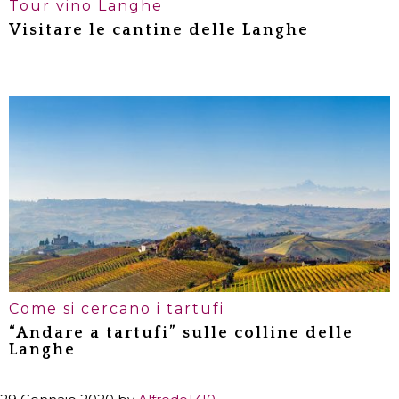
Tour vino Langhe
Visitare le cantine delle Langhe
Un tour all’insegna delle
degustazioni dei vini delle Langhe
I vini delle Langhe: un territorio
straordinariamente fertile
I vini del Monferrato
Alla scoperta dei vini piemontesi
lungo la strada del Barolo
Come si cercano i tartufi
“Andare a tartufi” sulle colline delle
Langhe
Partiamo alla ricerca del tartufo