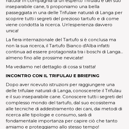
natura! In compagnia di un esperto Trifulau e del suo
inseparabile cane, ti proponiamo una bella
passeggiata in una delle Trifulaie naturali di Langa per
scoprire tutti i segreti del prezioso tartufo e di come
viene condotta la ricerca. Un'esperienza davvero
unica!
La fiera internazionale del Tartufo si è conclusa ma
non la sua ricerca, il Tartufo Bianco d'Alba infatti
continua ad essere protagonista tra i boschi di Langa...
almeno fino alle prossime nevicate!
Ma vediamo nel dettaglio di cosa si tratta!
INCONTRO CON IL TRIFULAU E BRIEFING
Dopo aver ricevuto istruzioni per raggiungere una
delle trifulaie naturali di Langa, conoscerete il Trifulau
e il suo inseparabile cane. Conoscere tutti i segreti del
complesso mondo del tartufo, dal suo ecosistema
alle tecniche di addestramento dei cani, dai metodi di
ricerca alle tipologie e consumo, sarà di
fondamentale importanza per capire ciò che tanto
amiamo e proteggiamo allo stesso tempo!