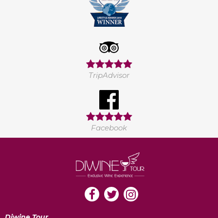
TripAdvisor
Facebook
Diwine Tour