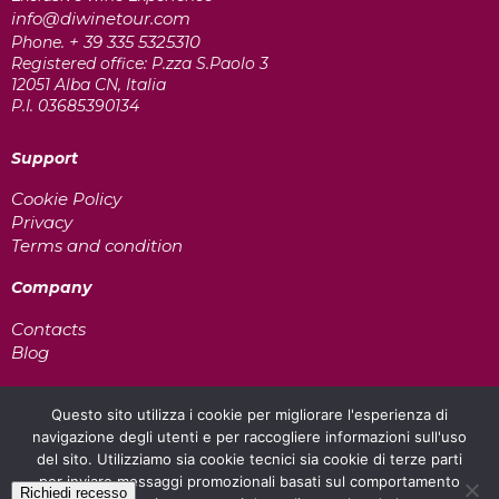
info@diwinetour.com
+ 39 335 5325310
Phone.
Registered office: P.zza S.Paolo 3
12051 Alba CN, Italia
P.I. 03685390134
Support
Cookie Policy
Privacy
Terms and condition
Company
Contacts
Blog
Payment method
Questo sito utilizza i cookie per migliorare l'esperienza di
navigazione degli utenti e per raccogliere informazioni sull'uso
del sito. Utilizziamo sia cookie tecnici sia cookie di terze parti
per inviare messaggi promozionali basati sul comportamento
Richiedi recesso