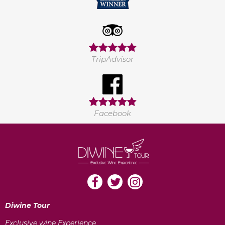
TripAdvisor
Facebook
Diwine Tour
Exclusive wine Experience