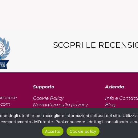
SCOPRI LE RECENSI
Supporto
Azienda
perience
Cookie Policy
Info e Contatt
r.com
Normativa sulla privacy
Blog
310
Termini e condizioni
ione degli utenti e per raccogliere informazioni sull'uso del sito. Utilizzi
 S.Paolo 3
 comportamento dell'utente. Puoi conoscere i dettagli consultando la nos
ia
Accetto
Cookie policy