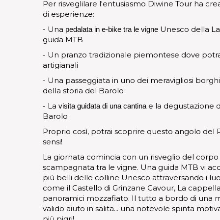
Per risveglilare l'entusiasmo Diwine Tour ha cr
di esperienze:
- Una
Unesco della La
pedalata in e-bike tra le vigne
guida MTB
- Un pranzo tradizionale piemontese dove potrai s
artigianali
- Una passeggiata in uno dei meravigliosi borghi
della storia del Barolo
- La
e la degustazione dei
visita guidata di una cantina
Barolo
Proprio così, potrai scoprire questo angolo del P
sensi!
La giornata comincia con un risveglio del corpo
scampagnata tra le vigne. Una guida MTB vi acc
più belli delle colline Unesco attraversando i lu
come il Castello di Grinzane Cavour, La cappella
panoramici mozzafiato. Il tutto a bordo di una 
valido aiuto in salita... una notevole spinta moti
più pigri!