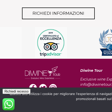
RICHIEDI INFORMAZIONI
Diwine Tour
Exclusive wine Ex
info@diwinetou
+ 39 335 5325
Tel.
Richiedi recesso
Questo sito utilizza i cookie per migliorare l'esperienza di navigaz
Sede legale: P.zza
promozionali basati sul
12051 Alba CN, Ital
Key-One
powered by
P.I. 03685390134