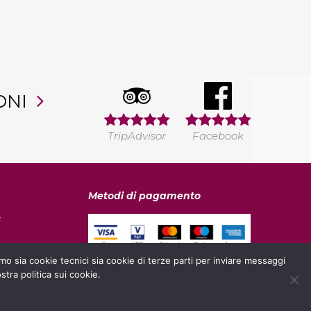
ONI
TripAdvisor
Facebook
Metodi di pagamento
i
amo sia cookie tecnici sia cookie di terze parti per inviare messaggi
tra politica sui cookie.