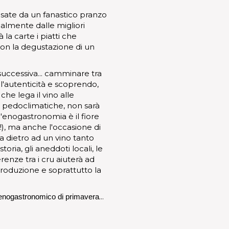
sate da un fanastico pranzo
analmente dalle migliori
la carte i piatti che
 con la degustazione di un
 successiva... camminare tra
l'autenticità e scoprendo,
che lega il vino alle
oni pedoclimatiche, non sarà
l'enogastronomia è il fiore
e!), ma anche l'occasione di
a dietro ad un vino tanto
ria, gli aneddoti locali, le
renze tra i cru aiuterà ad
produzione e soprattutto la
...
 enogastronomico di primavera