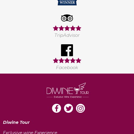
TripAdvisor
Facebook
Diwine Tour
Exclusive wine Experience